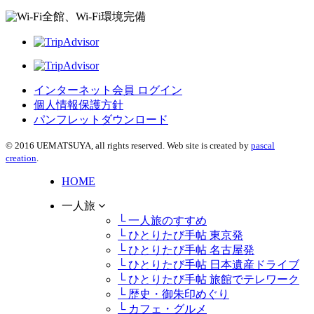
全館、Wi-Fi環境完備
インターネット会員 ログイン
個人情報保護方針
パンフレットダウンロード
© 2016 UEMATSUYA, all rights reserved. Web site is created by
pascal
creation
.
HOME
一人旅
└ 一人旅のすすめ
└ ひとりたび手帖 東京発
└ ひとりたび手帖 名古屋発
└ ひとりたび手帖 日本遺産ドライブ
└ ひとりたび手帖 旅館でテレワーク
└ 歴史・御朱印めぐり
└ カフェ・グルメ