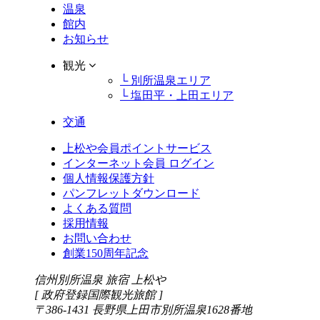
温泉
館内
お知らせ
観光
└ 別所温泉エリア
└ 塩田平・上田エリア
交通
上松や会員ポイントサービス
インターネット会員 ログイン
個人情報保護方針
パンフレットダウンロード
よくある質問
採用情報
お問い合わせ
創業150周年記念
信州別所温泉 旅宿 上松や
[ 政府登録国際観光旅館 ]
〒386-1431 長野県上田市別所温泉1628番地