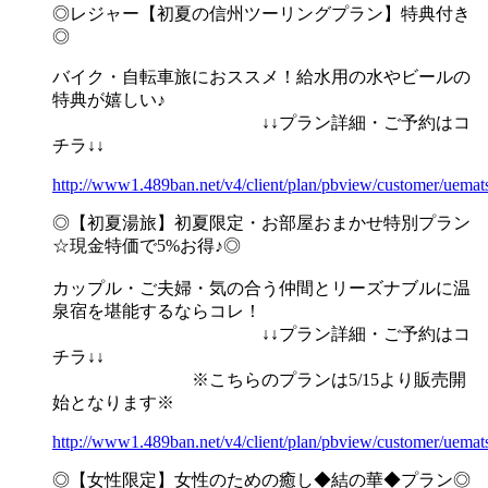
◎レジャー【初夏の信州ツーリングプラン】特典付き
◎
バイク・自転車旅におススメ！給水用の水やビールの
特典が嬉しい♪
↓↓プラン詳細・ご予約はコ
チラ↓↓
http://www1.489ban.net/v4/client/plan/pbview/customer/uema
◎【初夏湯旅】初夏限定・お部屋おまかせ特別プラン
☆現金特価で5%お得♪◎
カップル・ご夫婦・気の合う仲間とリーズナブルに温
泉宿を堪能するならコレ！
↓↓プラン詳細・ご予約はコ
チラ↓↓
※こちらのプランは5/15より販売開
始となります※
http://www1.489ban.net/v4/client/plan/pbview/customer/uema
◎【女性限定】女性のための癒し◆結の華◆プラン◎