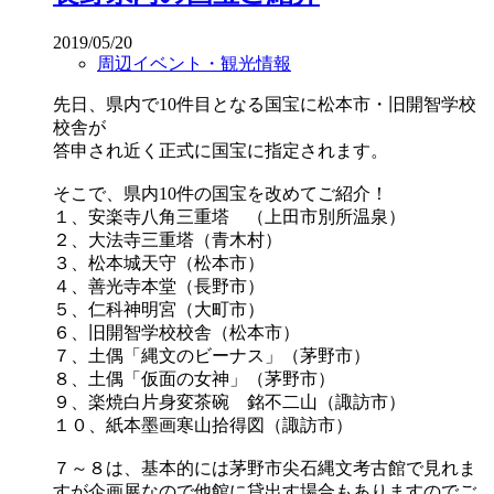
2019/05/20
周辺イベント・観光情報
先日、県内で10件目となる国宝に松本市・旧開智学校
校舎が
答申され近く正式に国宝に指定されます。
そこで、県内10件の国宝を改めてご紹介！
１、安楽寺八角三重塔 （上田市別所温泉）
２、大法寺三重塔（青木村）
３、松本城天守（松本市）
４、善光寺本堂（長野市）
５、仁科神明宮（大町市）
６、旧開智学校校舎（松本市）
７、土偶「縄文のビーナス」（茅野市）
８、土偶「仮面の女神」（茅野市）
９、楽焼白片身変茶碗 銘不二山（諏訪市）
１０、紙本墨画寒山拾得図（諏訪市）
７～８は、基本的には茅野市尖石縄文考古館で見れま
すが企画展なので他館に貸出す場合もありますのでご