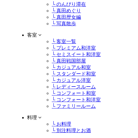
└ のんびり滞在
└ 真田めぐり
└ 真田歴女編
└ 写真散歩
客室
└ 客室一覧
└ プレミアム和洋室
└ セミスイート和洋室
└ 真田戦国部屋
└ カジュアル和室
└ スタンダード和室
└ カジュアル洋室
└ レディースルーム
└ コンフォート和室
└ コンフォート和洋室
└ ファミリールーム
料理
└ お料理
└ 別注料理とお酒