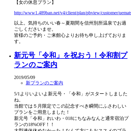
【女の休息プラン】
http://www1.489ban.net/v4/client/plan/pbview/customer/uema
以上。気持ちのいい春～夏期間を信州別所温泉でお過
ごしくださいませ。
皆様のご予約・ご来館心よりお待ち申し上げておりま
す。
新元号「令和」を祝おう！令和割プ
ランのご案内
2019/05/09
新プランのご案内
5/1よりいよいよ新元号・「令和」がスタートしました
ね。
当館では５月限定でこの記念すべき瞬間にふさわしい
プランをご用意しました！
新元号「令和」れいわ・018にちなみなんと通常宿泊プ
ランの18%OFF！！
大型連休休めなかった！なんて方にもおススメのプラ