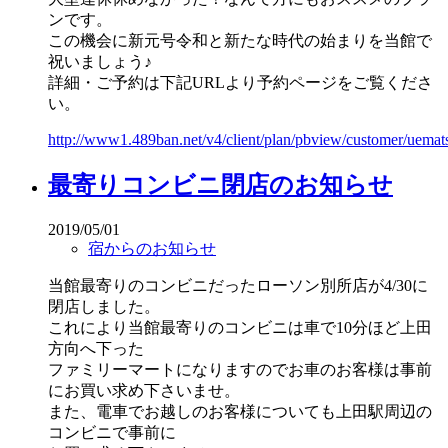
ンです。
この機会に新元号令和と新たな時代の始まりを当館で
祝いましょう♪
詳細・ご予約は下記URLより予約ページをご覧くださ
い。
http://www1.489ban.net/v4/client/plan/pbview/customer/uema
最寄りコンビニ閉店のお知らせ
2019/05/01
宿からのお知らせ
当館最寄りのコンビニだったローソン別所店が4/30に
閉店しました。
これにより当館最寄りのコンビニは車で10分ほど上田
方向へ下った
ファミリーマートになりますのでお車のお客様は事前
にお買い求め下さいませ。
また、電車でお越しのお客様についても上田駅周辺の
コンビニで事前に