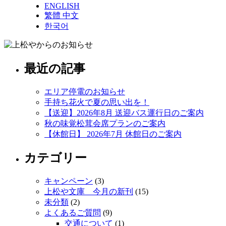
ENGLISH
繁體 中文
한국어
最近の記事
エリア停電のお知らせ
手持ち花火で夏の思い出を！
【送迎】2026年8月 送迎バス運行日のご案内
秋の味覚松茸会席プランのご案内
【休館日】 2026年7月 休館日のご案内
カテゴリー
キャンペーン
(3)
上松や文庫 今月の新刊
(15)
未分類
(2)
よくあるご質問
(9)
交通について
(1)