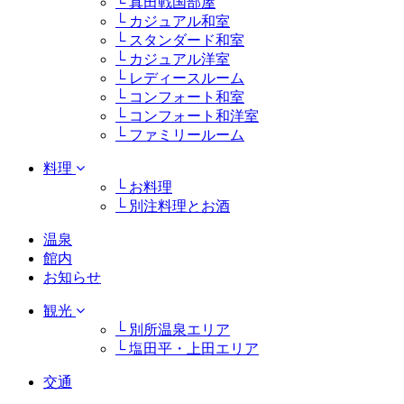
└ 真田戦国部屋
└ カジュアル和室
└ スタンダード和室
└ カジュアル洋室
└ レディースルーム
└ コンフォート和室
└ コンフォート和洋室
└ ファミリールーム
料理
└ お料理
└ 別注料理とお酒
温泉
館内
お知らせ
観光
└ 別所温泉エリア
└ 塩田平・上田エリア
交通