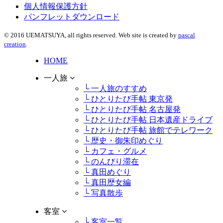
個人情報保護方針
パンフレットダウンロード
© 2016 UEMATSUYA, all rights reserved. Web site is created by
pascal
creation
.
HOME
一人旅
└ 一人旅のすすめ
└ ひとりたび手帖 東京発
└ ひとりたび手帖 名古屋発
└ ひとりたび手帖 日本遺産ドライブ
└ ひとりたび手帖 旅館でテレワーク
└ 歴史・御朱印めぐり
└ カフェ・グルメ
└ のんびり滞在
└ 真田めぐり
└ 真田歴女編
└ 写真散歩
客室
└ 客室一覧