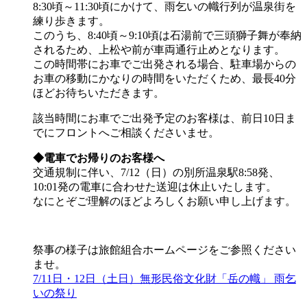
8:30頃～11:30頃にかけて、雨乞いの幟行列が温泉街を
練り歩きます。
このうち、8:40頃～9:10頃は石湯前で三頭獅子舞が奉納
されるため、上松や前が車両通行止めとなります。
この時間帯にお車でご出発される場合、駐車場からの
お車の移動にかなりの時間をいただくため、最長40分
ほどお待ちいただきます。
該当時間にお車でご出発予定のお客様は、前日10日ま
でにフロントへご相談くださいませ。
◆電車でお帰りのお客様へ
交通規制に伴い、7/12（日）の別所温泉駅8:58発、
10:01発の電車に合わせた送迎は休止いたします。
なにとぞご理解のほどよろしくお願い申し上げます。
祭事の様子は旅館組合ホームページをご参照ください
ませ。
7/11日・12日（土日）無形民俗文化財「岳の幟」 雨乞
いの祭り