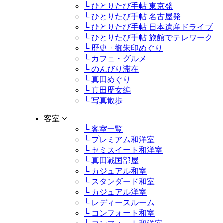
└ ひとりたび手帖 東京発
└ ひとりたび手帖 名古屋発
└ ひとりたび手帖 日本遺産ドライブ
└ ひとりたび手帖 旅館でテレワーク
└ 歴史・御朱印めぐり
└ カフェ・グルメ
└ のんびり滞在
└ 真田めぐり
└ 真田歴女編
└ 写真散歩
客室
└ 客室一覧
└ プレミアム和洋室
└ セミスイート和洋室
└ 真田戦国部屋
└ カジュアル和室
└ スタンダード和室
└ カジュアル洋室
└ レディースルーム
└ コンフォート和室