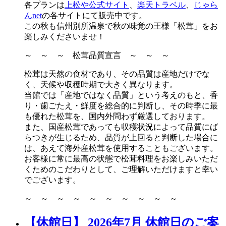
各プランは
上松や公式サイト
、
楽天トラベル
、
じゃら
んnet
の各サイトにて販売中です。
この秋も信州別所温泉で秋の味覚の王様「松茸」をお
楽しみくださいませ！
～ ～ ～ 松茸品質宣言 ～ ～ ～
松茸は天然の食材であり、その品質は産地だけでな
く、天候や収穫時期で大きく異なります。
当館では「産地ではなく品質」という考えのもと、香
り・歯ごたえ・鮮度を総合的に判断し、その時季に最
も優れた松茸を、国内外問わず厳選しております。
また、国産松茸であっても収穫状況によって品質にば
らつきが生じるため、品質が上回ると判断した場合に
は、あえて海外産松茸を使用することもございます。
お客様に常に最高の状態で松茸料理をお楽しみいただ
くためのこだわりとして、ご理解いただけますと幸い
でございます。
～ ～ ～ ～ ～ ～ ～ ～ ～ ～
【休館日】 2026年7月 休館日のご案