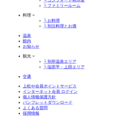
└ コンフォート和洋室
└ ファミリールーム
料理
└ お料理
└ 別注料理とお酒
温泉
館内
お知らせ
観光
└ 別所温泉エリア
└ 塩田平・上田エリア
交通
上松や会員ポイントサービス
インターネット会員 ログイン
個人情報保護方針
パンフレットダウンロード
よくある質問
採用情報