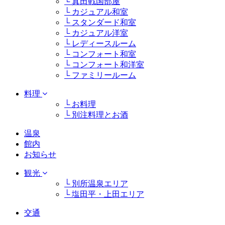
└ 真田戦国部屋
└ カジュアル和室
└ スタンダード和室
└ カジュアル洋室
└ レディースルーム
└ コンフォート和室
└ コンフォート和洋室
└ ファミリールーム
料理
└ お料理
└ 別注料理とお酒
温泉
館内
お知らせ
観光
└ 別所温泉エリア
└ 塩田平・上田エリア
交通