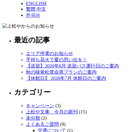
ENGLISH
繁體 中文
한국어
最近の記事
エリア停電のお知らせ
手持ち花火で夏の思い出を！
【送迎】2026年8月 送迎バス運行日のご案内
秋の味覚松茸会席プランのご案内
【休館日】 2026年7月 休館日のご案内
カテゴリー
キャンペーン
(3)
上松や文庫 今月の新刊
(15)
未分類
(2)
よくあるご質問
(9)
交通について
(1)