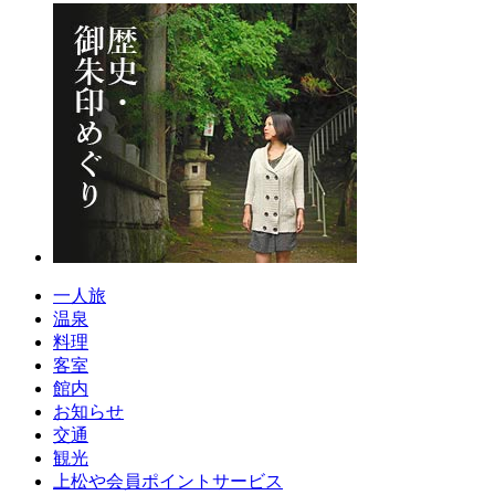
一人旅
温泉
料理
客室
館内
お知らせ
交通
観光
上松や会員ポイントサービス