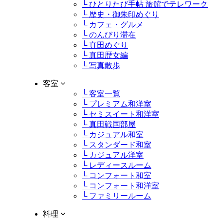
└ ひとりたび手帖 旅館でテレワーク
└ 歴史・御朱印めぐり
└ カフェ・グルメ
└ のんびり滞在
└ 真田めぐり
└ 真田歴女編
└ 写真散歩
客室
└ 客室一覧
└ プレミアム和洋室
└ セミスイート和洋室
└ 真田戦国部屋
└ カジュアル和室
└ スタンダード和室
└ カジュアル洋室
└ レディースルーム
└ コンフォート和室
└ コンフォート和洋室
└ ファミリールーム
料理