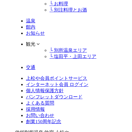
└ お料理
└ 別注料理とお酒
温泉
館内
お知らせ
観光
└ 別所温泉エリア
└ 塩田平・上田エリア
交通
上松や会員ポイントサービス
インターネット会員 ログイン
個人情報保護方針
パンフレットダウンロード
よくある質問
採用情報
お問い合わせ
創業150周年記念