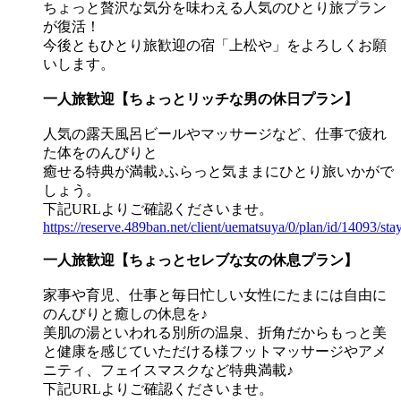
ちょっと贅沢な気分を味わえる人気のひとり旅プラン
が復活！
今後ともひとり旅歓迎の宿「上松や」をよろしくお願
いします。
一人旅歓迎【ちょっとリッチな男の休日プラン】
人気の露天風呂ビールやマッサージなど、仕事で疲れ
た体をのんびりと
癒せる特典が満載♪ふらっと気ままにひとり旅いかがで
しょう。
下記URLよりご確認くださいませ。
https://reserve.489ban.net/client/uematsuya/0/plan/id/14093/sta
一人旅歓迎【ちょっとセレブな女の休息プラン】
家事や育児、仕事と毎日忙しい女性にたまには自由に
のんびりと癒しの休息を♪
美肌の湯といわれる別所の温泉、折角だからもっと美
と健康を感じていただける様フットマッサージやアメ
ニティ、フェイスマスクなど特典満載♪
下記URLよりご確認くださいませ。