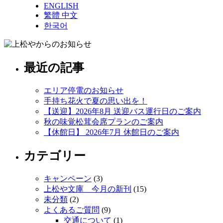
ENGLISH
繁體 中文
한국어
最近の記事
エリア停電のお知らせ
手持ち花火で夏の思い出を！
【送迎】2026年8月 送迎バス運行日のご案内
秋の味覚松茸会席プランのご案内
【休館日】 2026年7月 休館日のご案内
カテゴリー
キャンペーン
(3)
上松や文庫 今月の新刊
(15)
未分類
(2)
よくあるご質問
(9)
交通について
(1)