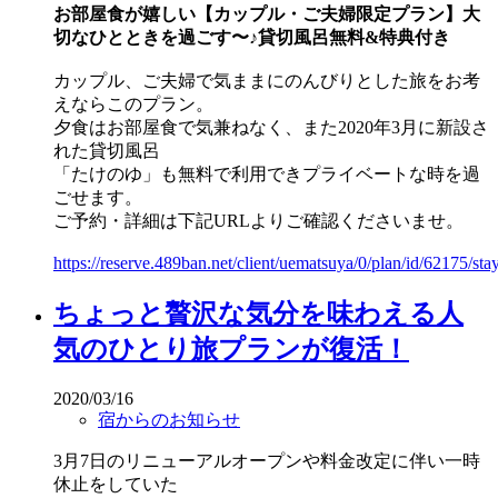
お部屋食が嬉しい【カップル・ご夫婦限定プラン】大
切なひとときを過ごす〜♪貸切風呂無料&特典付き
カップル、ご夫婦で気ままにのんびりとした旅をお考
えならこのプラン。
夕食はお部屋食で気兼ねなく、また2020年3月に新設さ
れた貸切風呂
「たけのゆ」も無料で利用できプライベートな時を過
ごせます。
ご予約・詳細は下記URLよりご確認くださいませ。
https://reserve.489ban.net/client/uematsuya/0/plan/id/62175/sta
ちょっと贅沢な気分を味わえる人
気のひとり旅プランが復活！
2020/03/16
宿からのお知らせ
3月7日のリニューアルオープンや料金改定に伴い一時
休止をしていた