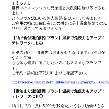
するもよし！
世界中のスマッシュな兄弟達と大乱闘を繰り広げるも
よし！
どうぶつが沢山いる無人島開拓にいそしむもよし！
ご利用の幅は自由自在♪この機会に是非温泉旅館でのん
びりと過ごしてみませんか？
【3泊6食付連泊割引プラン】温泉で免疫力もアップ！
テレワークにも◎
朝夕の2食付！食事内容おまかせとなりますが3泊目が
なんと半額！
心も体も健康に過ごしたい方におススメなプランで
す。
ご予約・詳細は下記URLよりご確認下さい。
https://reserve.489ban.net/client/uematsuya/0/plan/id/63811/sta
【素泊まり連泊割引プラン】温泉で免疫力もアップ！
テレワークにも◎
1泊目、2泊目共に5,000円(税別)というお手頃価格もさ