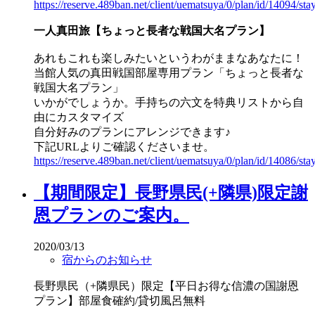
https://reserve.489ban.net/client/uematsuya/0/plan/id/14094/sta
一人真田旅【ちょっと長者な戦国大名プラン】
あれもこれも楽しみたいというわがままなあなたに！
当館人気の真田戦国部屋専用プラン「ちょっと長者な
戦国大名プラン」
いかがでしょうか。手持ちの六文を特典リストから自
由にカスタマイズ
自分好みのプランにアレンジできます♪
下記URLよりご確認くださいませ。
https://reserve.489ban.net/client/uematsuya/0/plan/id/14086/sta
【期間限定】長野県民(+隣県)限定謝
恩プランのご案内。
2020/03/13
宿からのお知らせ
長野県民（+隣県民）限定【平日お得な信濃の国謝恩
プラン】部屋食確約/貸切風呂無料