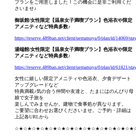
プランをご用意しました！この機会に是非ご利用くだ
さいませ♪
御坂館/女性限定【温泉女子満喫プラン】色浴衣や限定
アメニティなど特典多数♪
https://reserve.489ban.net/client/uematsuya/0/plan/id/14069/sta
湯端館/女性限定【温泉女子満喫プラン】色浴衣や限定
アメニティなど特典多数♪
https://reserve.489ban.net/client/uematsuya/0/plan/id/61821/sta
女性に嬉しい限定アメニティや色浴衣、夕食デザート
アップグレードなど
特典満載♪気の合う仲間や友達と、たまにはのんびり母
娘で女子旅を
楽しんでみませんか。建物で食事処が異なります。
ご要望に合わせお選びくださいませ。ご予約・詳細は
上記各URLから
☆★☆★☆★☆★☆★☆★☆★☆★☆★☆★☆★☆★☆★☆★