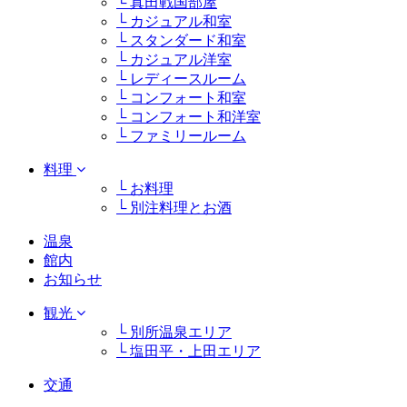
└ 真田戦国部屋
└ カジュアル和室
└ スタンダード和室
└ カジュアル洋室
└ レディースルーム
└ コンフォート和室
└ コンフォート和洋室
└ ファミリールーム
料理
└ お料理
└ 別注料理とお酒
温泉
館内
お知らせ
観光
└ 別所温泉エリア
└ 塩田平・上田エリア
交通