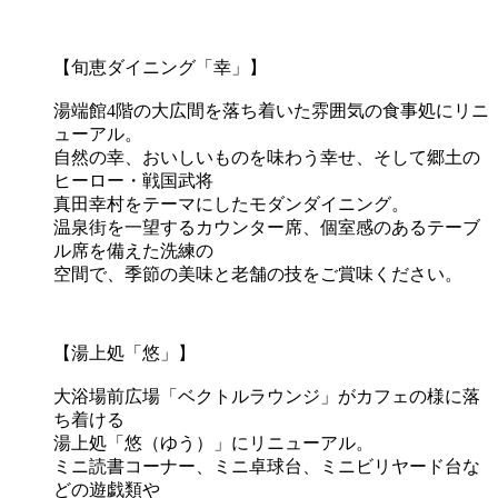
【旬恵ダイニング「幸」】
湯端館4階の大広間を落ち着いた雰囲気の食事処にリニ
ューアル。
自然の幸、おいしいものを味わう幸せ、そして郷土の
ヒーロー・戦国武将
真田幸村をテーマにしたモダンダイニング。
温泉街を一望するカウンター席、個室感のあるテーブ
ル席を備えた洗練の
空間で、季節の美味と老舗の技をご賞味ください。
【湯上処「悠」】
大浴場前広場「ベクトルラウンジ」がカフェの様に落
ち着ける
湯上処「悠（ゆう）」にリニューアル。
ミニ読書コーナー、ミニ卓球台、ミニビリヤード台な
どの遊戯類や