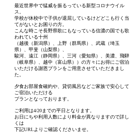
最近世界中で猛威を振るっている新型コロナウイル
ス。
学校が休校中で子供が退屈しているけどどこも行く当
てがないとお困りの方。
こんな時こそ長野県歌にもなっている信濃の国でも歌
われている十州
（越後（新潟県）、上野（群馬県）、武蔵（埼玉
県）、甲斐（山梨県）、
駿河、遠江（静岡県）、三河（愛知県）、美濃、飛騨
（岐阜県）、越中（富山県））の方々にお得にご宿泊
いただける謝恩プランをご用意させていただきまし
た。
夕食お部屋食確約や、貸切風呂などご家族で安心して
ご宿泊いただける
プランとなっております。
ご利用は4/20までの平日となります。
お日にちや利用人数により料金が異なりますので詳し
くは
下記URLよりご確認くださいませ。