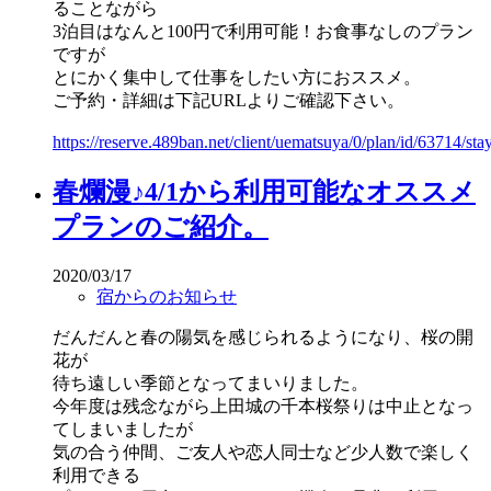
ることながら
3泊目はなんと100円で利用可能！お食事なしのプラン
ですが
とにかく集中して仕事をしたい方におススメ。
ご予約・詳細は下記URLよりご確認下さい。
https://reserve.489ban.net/client/uematsuya/0/plan/id/63714/sta
春爛漫♪4/1から利用可能なオススメ
プランのご紹介。
2020/03/17
宿からのお知らせ
だんだんと春の陽気を感じられるようになり、桜の開
花が
待ち遠しい季節となってまいりました。
今年度は残念ながら上田城の千本桜祭りは中止となっ
てしまいましたが
気の合う仲間、ご友人や恋人同士など少人数で楽しく
利用できる