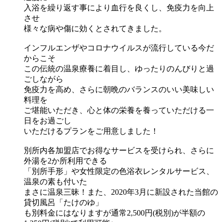
入浴を繰り返す事により血行を良くし、免疫力を向上
させ
様々な病や傷に効くとされてきました。
インフルエンザやコロナウイルスが流行している今だ
からこそ
この伝統の温泉療養に着目し、ゆったりのんびりと過
ごしながら
免疫力を高め、さらに朝晩のバランスのいい美味しい
料理を
ご堪能いただき、心と体の栄養を養っていただける一
日をお過ごし
いただけるプランをご用意しました！
別所内各加盟店でお得なサービスを受けられ、さらに
外湯を2か所利用できる
「別所手形」や女性限定の色浴衣レンタルサービス、
温泉の素も付いた
まさに温泉三昧！また、2020年3月に新設された当館の
貸切風呂「たけのゆ」
も別料金にはなりますが通常2,500円(税別)が半額の