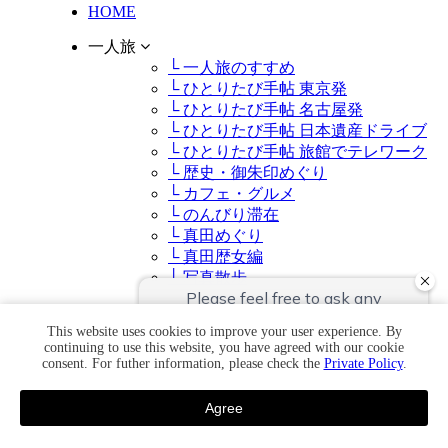
HOME
一人旅
└ 一人旅のすすめ
└ ひとりたび手帖 東京発
└ ひとりたび手帖 名古屋発
└ ひとりたび手帖 日本遺産ドライブ
└ ひとりたび手帖 旅館でテレワーク
└ 歴史・御朱印めぐり
└ カフェ・グルメ
└ のんびり滞在
└ 真田めぐり
└ 真田歴女編
└ 写真散歩
客室
This website uses cookies to improve your user experience. By
└ 客室一覧
continuing to use this website, you have agreed with our cookie
└ プレミアム和洋室
consent. For futher information, please check the
Private Policy
.
└ セミスイート和洋室
└ 真田戦国部屋
Agree
└ カジュアル和室
└ スタンダード和室