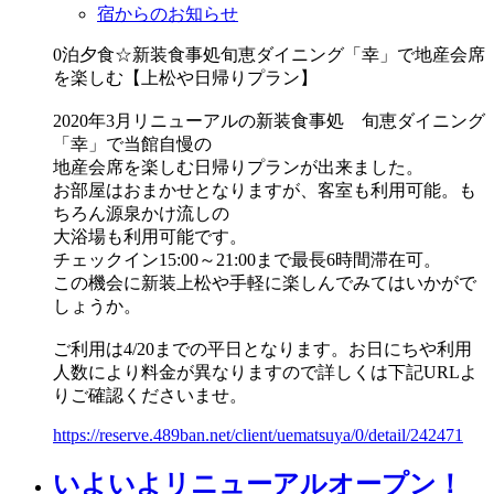
宿からのお知らせ
0泊夕食☆新装食事処旬恵ダイニング「幸」で地産会席
を楽しむ【上松や日帰りプラン】
2020年3月リニューアルの新装食事処 旬恵ダイニング
「幸」で当館自慢の
地産会席を楽しむ日帰りプランが出来ました。
お部屋はおまかせとなりますが、客室も利用可能。も
ちろん源泉かけ流しの
大浴場も利用可能です。
チェックイン15:00～21:00まで最長6時間滞在可。
この機会に新装上松や手軽に楽しんでみてはいかがで
しょうか。
ご利用は4/20までの平日となります。お日にちや利用
人数により料金が異なりますので詳しくは下記URLよ
りご確認くださいませ。
https://reserve.489ban.net/client/uematsuya/0/detail/242471
いよいよリニューアルオープン！