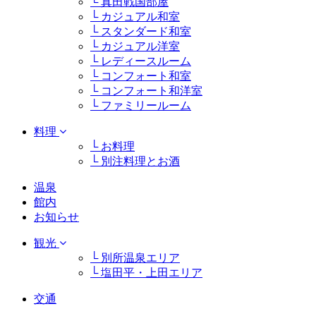
└ 真田戦国部屋
└ カジュアル和室
└ スタンダード和室
└ カジュアル洋室
└ レディースルーム
└ コンフォート和室
└ コンフォート和洋室
└ ファミリールーム
料理
└ お料理
└ 別注料理とお酒
温泉
館内
お知らせ
観光
└ 別所温泉エリア
└ 塩田平・上田エリア
交通