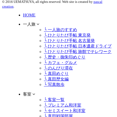
© 2016 UEMATSUYA, all rights reserved. Web site is created by
pascal
creation
.
HOME
一人旅
└ 一人旅のすすめ
└ ひとりたび手帖 東京発
└ ひとりたび手帖 名古屋発
└ ひとりたび手帖 日本遺産ドライブ
└ ひとりたび手帖 旅館でテレワーク
└ 歴史・御朱印めぐり
└ カフェ・グルメ
└ のんびり滞在
└ 真田めぐり
└ 真田歴女編
└ 写真散歩
客室
└ 客室一覧
└ プレミアム和洋室
└ セミスイート和洋室
└ 真田戦国部屋