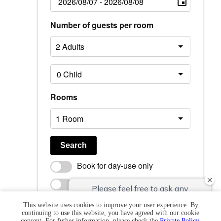
Number of guests per room
Rooms
Search
Book for day-use only
Date undecided
ベストレート保証 / 公式HPからのご予約が一番お得で
This website uses cookies to improve your user experience. By
continuing to use this website, you have agreed with our cookie
す
consent. For futher information, please check the
Private Policy
.