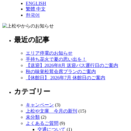
ENGLISH
繁體 中文
한국어
最近の記事
エリア停電のお知らせ
手持ち花火で夏の思い出を！
【送迎】2026年8月 送迎バス運行日のご案内
秋の味覚松茸会席プランのご案内
【休館日】 2026年7月 休館日のご案内
カテゴリー
キャンペーン
(3)
上松や文庫 今月の新刊
(15)
未分類
(2)
よくあるご質問
(9)
交通について
(1)