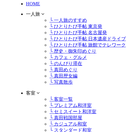
HOME
一人旅
└ 一人旅のすすめ
└ ひとりたび手帖 東京発
└ ひとりたび手帖 名古屋発
└ ひとりたび手帖 日本遺産ドライブ
└ ひとりたび手帖 旅館でテレワーク
└ 歴史・御朱印めぐり
└ カフェ・グルメ
└ のんびり滞在
└ 真田めぐり
└ 真田歴女編
└ 写真散歩
客室
└ 客室一覧
└ プレミアム和洋室
└ セミスイート和洋室
└ 真田戦国部屋
└ カジュアル和室
└ スタンダード和室