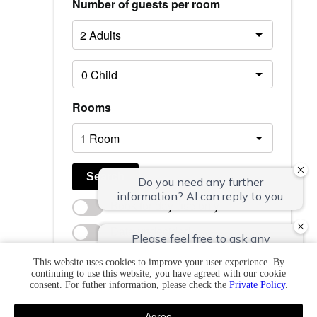
Number of guests per room
Rooms
Search
Book for day-use only
Date undecided
ベストレート保証 / 公式HPからのご予約が一番お得で
This website uses cookies to improve your user experience. By
continuing to use this website, you have agreed with our cookie
す
consent. For futher information, please check the
Private Policy
.
ご予約の確認・キャンセルはこちら
上松や会員ポイントサービス
Agree