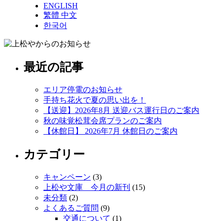
ENGLISH
繁體 中文
한국어
最近の記事
エリア停電のお知らせ
手持ち花火で夏の思い出を！
【送迎】2026年8月 送迎バス運行日のご案内
秋の味覚松茸会席プランのご案内
【休館日】 2026年7月 休館日のご案内
カテゴリー
キャンペーン
(3)
上松や文庫 今月の新刊
(15)
未分類
(2)
よくあるご質問
(9)
交通について
(1)