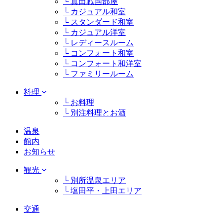
└ 真田戦国部屋
└ カジュアル和室
└ スタンダード和室
└ カジュアル洋室
└ レディースルーム
└ コンフォート和室
└ コンフォート和洋室
└ ファミリールーム
料理
└ お料理
└ 別注料理とお酒
温泉
館内
お知らせ
観光
└ 別所温泉エリア
└ 塩田平・上田エリア
交通