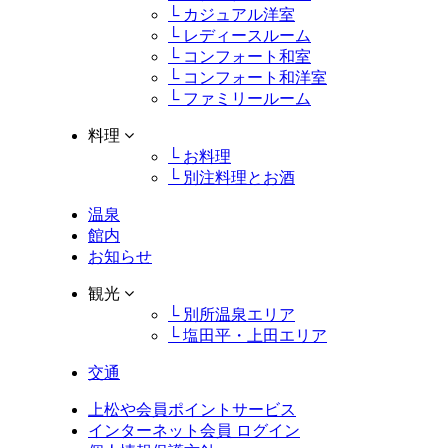
└ カジュアル洋室
└ レディースルーム
└ コンフォート和室
└ コンフォート和洋室
└ ファミリールーム
料理
└ お料理
└ 別注料理とお酒
温泉
館内
お知らせ
観光
└ 別所温泉エリア
└ 塩田平・上田エリア
交通
上松や会員ポイントサービス
インターネット会員 ログイン