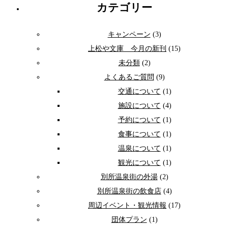
カテゴリー
キャンペーン
(3)
上松や文庫 今月の新刊
(15)
未分類
(2)
よくあるご質問
(9)
交通について
(1)
施設について
(4)
予約について
(1)
食事について
(1)
温泉について
(1)
観光について
(1)
別所温泉街の外湯
(2)
別所温泉街の飲食店
(4)
周辺イベント・観光情報
(17)
団体プラン
(1)