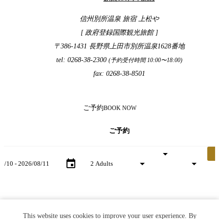
信州別所温泉 旅宿 上松や
[ 政府登録国際観光旅館 ]
〒386-1431 長野県上田市別所温泉1628番地
tel: 0268-38-2300
(予約受付時間 10:00〜18:00)
fax: 0268-38-8501
ご予約
BOOK NOW
ご予約
- check out date
Number of guests per room
Rooms
This website uses cookies to improve your user experience. By