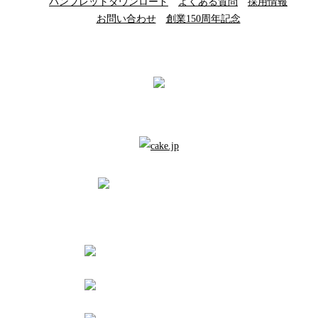
パンフレットダウンロード
よくある質問
採用情報
お問い合わせ
創業150周年記念
信州別所温泉 旅宿 上松や
[ 政府登録国際観光旅館 ]
〒386-1431 長野県上田市別所温泉1628
番地
0268-38-2300
予約受付時間 10:00〜
18:00