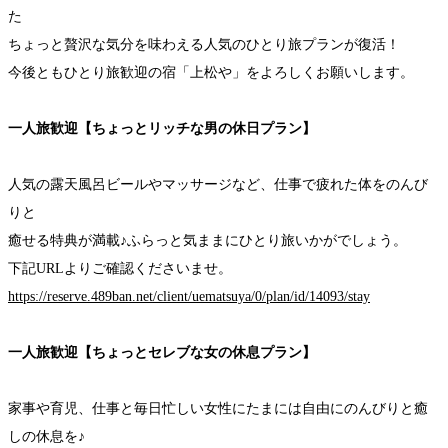
た
ちょっと贅沢な気分を味わえる人気のひとり旅プランが復活！
今後ともひとり旅歓迎の宿「上松や」をよろしくお願いします。
一人旅歓迎【ちょっとリッチな男の休日プラン】
人気の露天風呂ビールやマッサージなど、仕事で疲れた体をのんび
りと
癒せる特典が満載♪ふらっと気ままにひとり旅いかがでしょう。
下記URLよりご確認くださいませ。
https://reserve.489ban.net/client/uematsuya/0/plan/id/14093/stay
一人旅歓迎【ちょっとセレブな女の休息プラン】
家事や育児、仕事と毎日忙しい女性にたまには自由にのんびりと癒
しの休息を♪