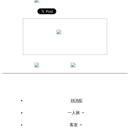
0268-38-8501
全館、Wi-Fi環境完備
© 2016 UEMATSUYA, all rights reserved. Web site is created by
pascal creation
.
HOME
一人旅
客室