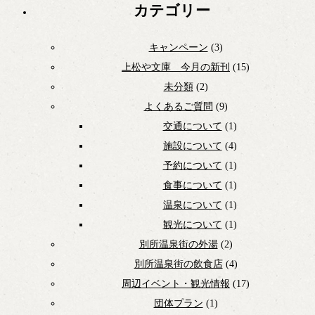
カテゴリー
キャンペーン
(3)
上松や文庫 今月の新刊
(15)
未分類
(2)
よくあるご質問
(9)
交通について
(1)
施設について
(4)
予約について
(1)
食事について
(1)
温泉について
(1)
観光について
(1)
別所温泉街の外湯
(2)
別所温泉街の飲食店
(4)
周辺イベント・観光情報
(17)
団体プラン
(1)