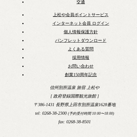
交通
上松や会員ポイントサービス
インターネット会員 ログイン
個人情報保護方針
パンフレットダウンロード
よくある質問
採用情報
お問い合わせ
創業150周年記念
信州別所温泉 旅宿 上松や
[ 政府登録国際観光旅館 ]
〒386-1431 長野県上田市別所温泉1628番地
tel: 0268-38-2300
(予約受付時間 10:00〜18:00)
fax: 0268-38-8501